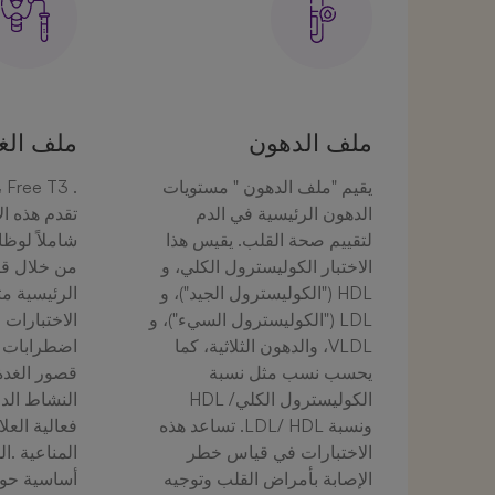
ملف الدهون
ملف الغد
يقيم "ملف الدهون " مستويات
، Free T3
الدهون الرئيسية في الدم
تقدم هذه الا
لتقييم صحة القلب. يقيس هذا
شاملاً لوظا
الاختبار الكوليسترول الكلي، و
من خلال قي
HDL ("الكوليسترول الجيد")، و
الرئيسية م
LDL ("الكوليسترول السيء")، و
الاختبارات
VLDL، والدهون الثلاثية، كما
اضطرابات ا
يحسب نسب مثل نسبة
قصور الغدة
الكوليسترول الكلي/ HDL
النشاط الد
ونسبة LDL/ HDL. تساعد هذه
فعالية العلا
الاختبارات في قياس خطر
المناعية .ال
الإصابة بأمراض القلب وتوجيه
أساسية حو