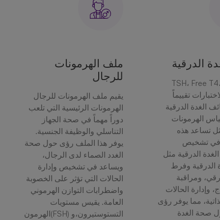
ة الدرقية
ملف الهرمونات
للرجال
. TSH، Free T4
ختبارات تقييماً
يقيم ملف الهرمونات للرجال
ئف الغدة الدرقية
الهرمونات الرئيسية التي تلعب
اس الهرمونات
دوراً مهماً في صحة الجهاز
ثل تساعد هذه
التناسلي والوظيفة الجنسية.
 في تشخيص
يوفر هذا الملف رؤى حول صحة
لغدة الدرقية مثل
الغدد الصماء لدى الرجال،
 الدرقية وفرط
ويساعد في تشخيص وإدارة
رقي، ومراقبة
الحالات التي تؤثر على الخصوبة
ج، وإدارة الحالات
واضطرابات التوازن الهرموني
ذاتية، مما يوفر رؤى
العامة. يقيس مستويات
ل صحة الغدة
التستوستيرون،و (FSH)الهرمون