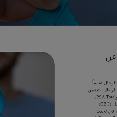
عن
جال تقييماً
للرجال. يتضمن
اختبارات لعلامات السرطان مثل CEA، وCA 19-9، وPSA Total،
وPSA Free، وAFP، إلى جانب اختبار تعداد الدم الكامل (CBC)
ت في تحديد