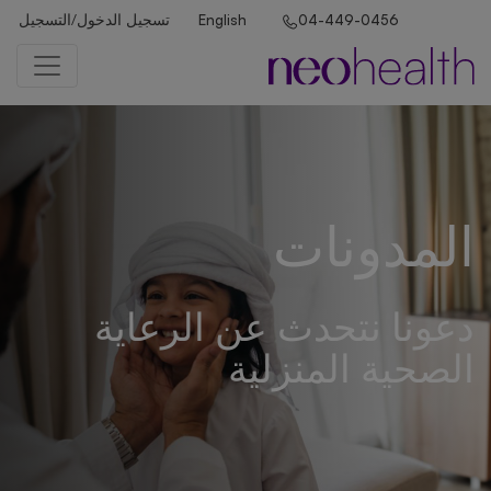
تسجيل الدخول/التسجيل
English
04-449-0456
المدونات
دعونا نتحدث عن الرعاية
الصحية المنزلية