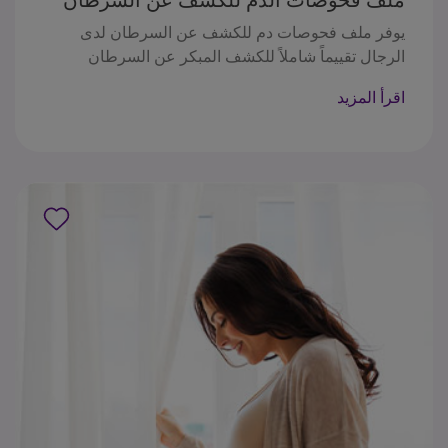
عند الرجال
يوفر ملف فحوصات دم للكشف عن السرطان لدى
الرجال تقييماً شاملاً للكشف المبكر عن السرطان
والصحة العامة للرجال. يتضمن اختبارات لعلامات
اقرأ المزيد
:السرطان مثل CEA، CA 19-9، PSA Total، PSA Free،
AFP، إلى جانب اختبار التعداد الدموي الكامل واختبار
الدم الخفي في البراز. تساعد هذه الاختبارات في تحديد
السرطانات المحتملة، ومراقبة تقدم المرض، وتقييم
الصحة العامة. من الضروري مراجعة النتائج مع مقدم
الرعاية الصحية لتفسير النتائج وتحديد الإجراءات اللازمة
للمتابعة.