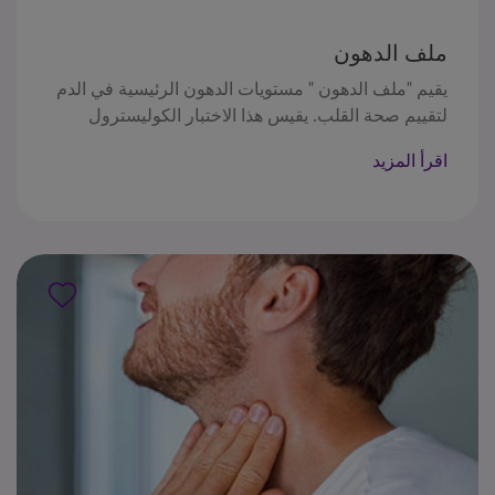
ملف الدهون
يقيم "ملف الدهون " مستويات الدهون الرئيسية في الدم
لتقييم صحة القلب. يقيس هذا الاختبار الكوليسترول
الكلي، و HDL ("الكوليسترول الجيد")، و LDL
اقرأ المزيد
("الكوليسترول السيء")، و VLDL، والدهون الثلاثية، كما
يحسب نسب مثل نسبة الكوليسترول الكلي/ HDL ونسبة
LDL/ HDL. تساعد هذه الاختبارات في قياس خطر
الإصابة بأمراض القلب وتوجيه إدارة مرض القلب من
خلال توفير رؤية شاملة لمستويات الكوليسترول وتأثيرها
على .صحة القلب