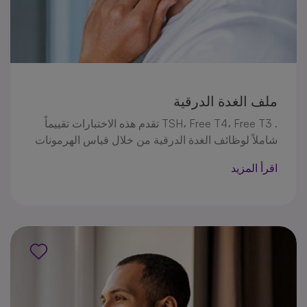
ملف الغدة الدرقية
. TSH، Free T4، Free T3 تقدم هذه الاختبارات تقييماً
شاملاً لوظائف الغدة الدرقية من خلال قياس الهرمونات
الرئيسية مثل تساعد هذه الاختبارات في تشخيص
اقرأ المزيد
اضطرابات الغدة الدرقية مثل قصور الغدة الدرقية وفرط
النشاط الدرقي، ومراقبة فعالية العلاج، وإدارة الحالات
المناعية .الذاتية، مما يوفر رؤى أساسية حول صحة الغدة
الدرقية ووظيفتها