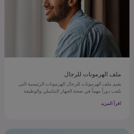
ملف الهرمونات للرجال
يقيم ملف الهرمونات للرجال الهرمونات الرئيسية التي
تلعب دوراً مهماً في صحة الجهاز التناسلي والوظيفة
الجنسية. يوفر هذا الملف رؤى حول صحة الغدد الصماء
اقرأ المزيد
لدى الرجال، ويساعد في تشخيص وإدارة الحالات التي
تؤثر على الخصوبة واضطرابات التوازن الهرموني العامة.
يقيس مستويات التستوستيرون،و (FSH)الهرمون المنبه
للجريب ، (LH)الهرمون اللوتيني . لتقييم مستويات
الهرمونات، وظيفة الخصيتين، والخصوبة