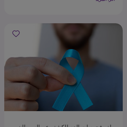
المنبه للجريب ,(LH ) الهرمون اللوتيني لتقييم التوازن
الهرموني، والخصوبة، وحالة انقطاع الطمث. يوفر هذا
الملف الهرموني معلومات قيمة حول صحة الجهاز
التناسلي والغدد الصماء لدى المرأة, ويعد مهماً في
تشخيص اضطرابات التوازن الهرموني، وتقييم الخصوبة،
وإدارة الحالات المتعلقة بالدورة الشهرية وانقطاع الطمث
ملف فحوصات الدم للكشف عن السرطان