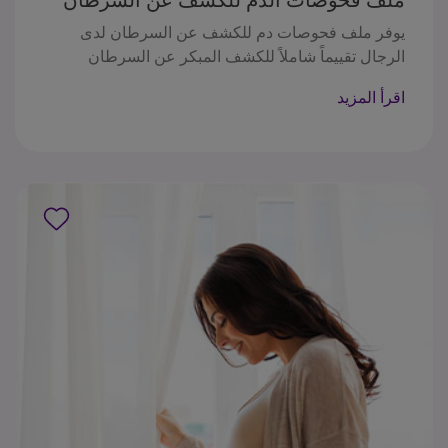
عند الرجال
يوفر ملف فحوصات دم للكشف عن السرطان لدى
الرجال تقييماً شاملاً للكشف المبكر عن السرطان
والصحة العامة للرجال. يتضمن اختبارات لعلامات
اقرأ المزيد
:السرطان مثل CEA، CA 19-9، PSA Total، PSA Free،
AFP، إلى جانب اختبار التعداد الدموي الكامل واختبار
الدم الخفي في البراز. تساعد هذه الاختبارات في تحديد
السرطانات المحتملة، ومراقبة تقدم المرض، وتقييم
الصحة العامة. من الضروري مراجعة النتائج مع مقدم
الرعاية الصحية لتفسير النتائج وتحديد الإجراءات اللازمة
للمتابعة.