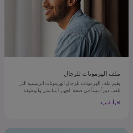
ملف الهرمونات للرجال
يقيم ملف الهرمونات للرجال الهرمونات الرئيسية التي
تلعب دوراً مهماً في صحة الجهاز التناسلي والوظيفة
الجنسية. يوفر هذا الملف رؤى حول صحة الغدد الصماء
اقرأ المزيد
لدى الرجال، ويساعد في تشخيص وإدارة الحالات التي
تؤثر على الخصوبة واضطرابات التوازن الهرموني العامة.
يقيس مستويات التستوستيرون،و (FSH)الهرمون المنبه
للجريب ، (LH)الهرمون اللوتيني . لتقييم مستويات
الهرمونات، وظيفة الخصيتين، والخصوبة