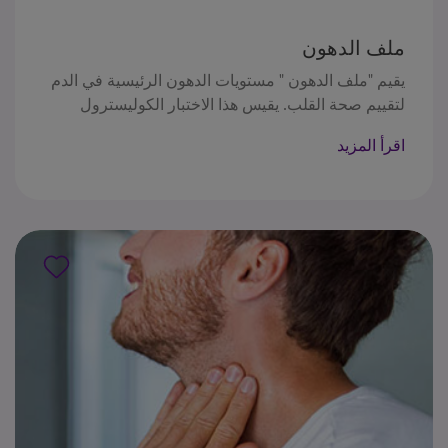
ملف الدهون
يقيم "ملف الدهون " مستويات الدهون الرئيسية في الدم
لتقييم صحة القلب. يقيس هذا الاختبار الكوليسترول
الكلي، و HDL ("الكوليسترول الجيد")، و LDL
اقرأ المزيد
("الكوليسترول السيء")، و VLDL، والدهون الثلاثية، كما
يحسب نسب مثل نسبة الكوليسترول الكلي/ HDL ونسبة
LDL/ HDL. تساعد هذه الاختبارات في قياس خطر
الإصابة بأمراض القلب وتوجيه إدارة مرض القلب من
خلال توفير رؤية شاملة لمستويات الكوليسترول وتأثيرها
على .صحة القلب