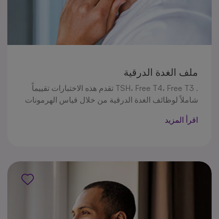
ملف الغدة الدرقية
. TSH، Free T4، Free T3 تقدم هذه الاختبارات تقييماً
شاملاً لوظائف الغدة الدرقية من خلال قياس الهرمونات
الرئيسية مثل تساعد هذه الاختبارات في تشخيص
اقرأ المزيد
اضطرابات الغدة الدرقية مثل قصور الغدة الدرقية وفرط
النشاط الدرقي، ومراقبة فعالية العلاج، وإدارة الحالات
المناعية .الذاتية، مما يوفر رؤى أساسية حول صحة الغدة
الدرقية ووظيفتها