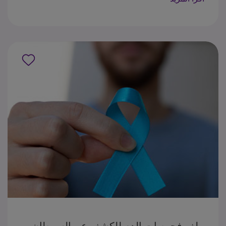
المنبه للجريب ,(LH ) الهرمون اللوتيني لتقييم التوازن
الهرموني، والخصوبة، وحالة انقطاع الطمث. يوفر هذا
الملف الهرموني معلومات قيمة حول صحة الجهاز
التناسلي والغدد الصماء لدى المرأة, ويعد مهماً في
تشخيص اضطرابات التوازن الهرموني، وتقييم الخصوبة،
وإدارة الحالات المتعلقة بالدورة الشهرية وانقطاع الطمث
ملف فحوصات الدم للكشف عن السرطان