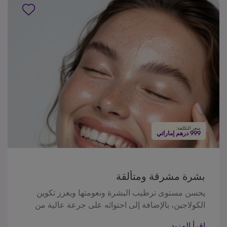
سعر التكلفة:
999 درهم إماراتي
بشرة مشرقة ومتألقة
يحسن مستوى ترطيب البشرة ونعومتها ويعزز تكوين
الكولاجين، بالإضافة إلى احتوائه على جرعة عالية من
فيتامين سي الذي يقلل من علامات الشيخوخة مثل
اقرأ المزيد