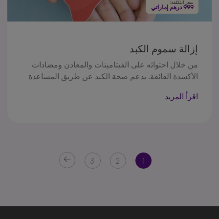
سعر التكلفة:
999 درهم إماراتي
إزالة سموم الكبد
من خلال احتوائه على الفيتامينات والمعادن ومضادات
الأكسدة الفائقة. يدعم صحة الكبد عن طريق المساعدة
في عمليةإزالة السموم والحفاظ على وظائف الكبد
اقرأ المزيد
المثلى
3
2
1