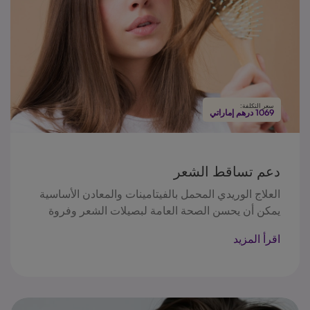
سعر التكلفة:
1069 درهم إماراتي
دعم تساقط الشعر
العلاج الوريدي المحمل بالفيتامينات والمعادن الأساسية
يمكن أن يحسن الصحة العامة لبصيلات الشعر وفروة
الرأس، مما يؤدي إلى شعر أكثر لمعانًا وصحة. يحتوي
اقرأ المزيد
على فيتامينات ب، بما في ذلك البيوتين (ب7) وفيتامينات
أخرى مثل ب5 وب6، التي تعد أساسية لعمليات نمو
الشعر. تدعم هذه الفيتامينات إنتاج .الكيراتين (البروتين
الذي يتكون منه الشعر) وتساعد في الحفاظ على صحة
بصيلات الشعر