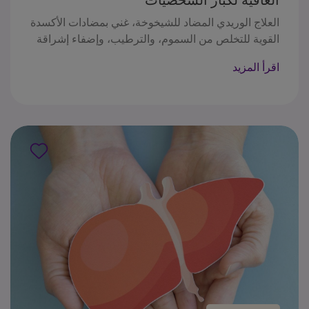
العلاج الوريدي المضاد للشيخوخة، غني بمضادات الأكسدة
القوية للتخلص من السموم، والترطيب، وإضفاء إشراقة
على البشرة. لا يعزز هذا الحقن الطاقة والمناعة فحسب،
اقرأ المزيد
بل يدعم أيضًا الصحة العامة من خلال تجديد المغذيات
الدقيقة الأساسية لخلايا الجسم. حوّل حيويتك وتبنى
إشراقة شبابية مع كل جلسة من .علاجنا المنعش