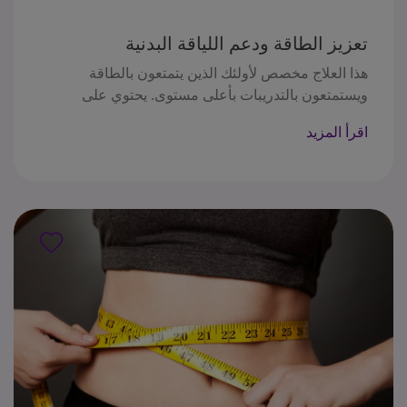
تعزيز الطاقة ودعم اللياقة البدنية
هذا العلاج مخصص لأولئك الذين يتمتعون بالطاقة
ويستمتعون بالتدريبات بأعلى مستوى. يحتوي على
فيتامينات ب لتعزيز مستويات الطاقة و جلوتامين الذي
اقرأ المزيد
يزيد من قدرة الجسم على إفراز هرمون النمو البشري،
مما يساعد في استقلاب الدهون ودعم نمو العضلات
الجديدة، بالإضافة إلى التورين و إل- كارنيتين اللذان
يعززان بناء العضلات وإنتاج الطاقة