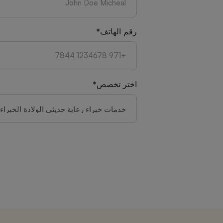
رقم الهاتف*
اختر تخصص*