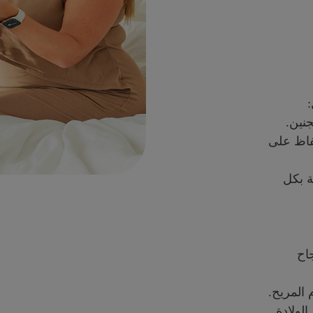
نين.
فاظ على
ة بكل
اح
المريح.
لولادة.