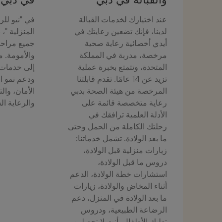
عند اختيارك لخدمات القبالة
في "نيو للر
لدينا، فإنك تضعين رعايتك في
المنزلية "،
أيدي أخصائية رعاية صحية
جميع مراحل 
مرخصة، مدربة في المملكة
والأمومة. م
المتحدة، وتتمتع بخبرة عملية
إلى خدمات 
تزيد عن 14 عامًا. تقدم قابلتنا
ودعم نمو ا
المرخصة من هيئة الصحة بدبي
الأمان، والت
رعاية متخصصة قائمة على
والرعاية ا
الأدلة العلمية ترافقك في
رحلتك الكاملة من الحمل وحتى
ما بعد الولادة. تشمل خدماتنا:
زيارات منزلية قبل الولادة،
دروس ما قبل الولادة،
استشارات خطة الولادة، الدعم
أثناء المخاض والولادة، زيارات
ما بعد الولادة في المنزل، دعم
الرضاعة الطبيعية، ودروس
تدليك الأطفال. أنتِ لا تحصلين